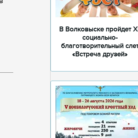
в
В Волковыске пройдет XI
социально-
благотворительный сле
«Встреча друзей»