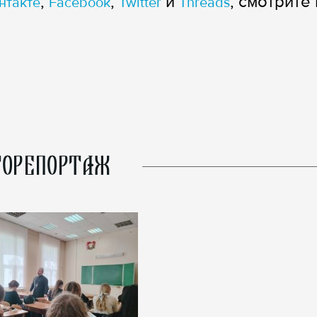
,
,
и
, смотрите 
нтакте
Facebook
Twitter
Threads
ОРЕПОРТАЖ