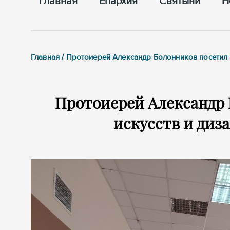
Главная
Епархия
Cвятыни
Н
Главная / Протоиерей Александр Болонников посетил ф
Протоиерей Александр 
искусств и диза