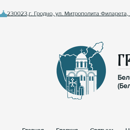
230023,г. Гродно, ул. Митрополита Филарета, 
Г
Бел
(Бе