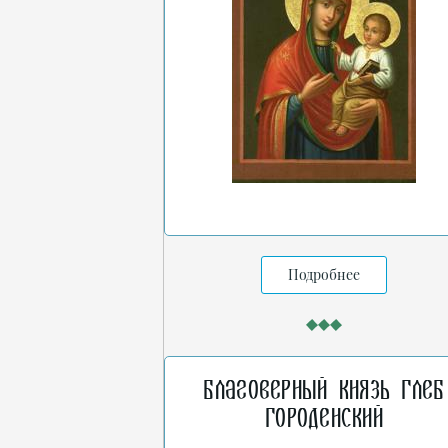
Подробнее
Благоверный князь Глеб
Городенский