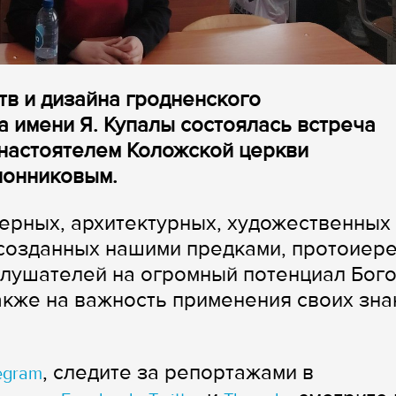
тв и дизайна гродненского
а имени Я. Купалы состоялась встреча
 настоятелем Коложской церкви
лонниковым.
ерных, архитектурных, художественных
 созданных нашими предками, протоиер
слушателей на огромный потенциал Бог
также на важность применения своих зна
, следите за репортажами в
egram