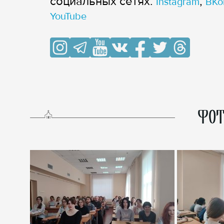
cоциальных сетях:
,
Instagram
ВКо
YouTube
ФОТ