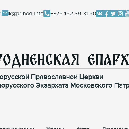
1
k@prihod.info
+375 152 39 31 90
родненская Епар
орусской Православной Церкви
лорусского Экзархата Московского Патр