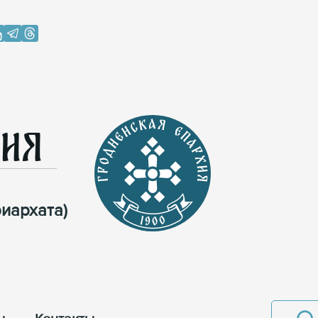
хия
иархата)