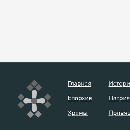
Главная
Истори
Епархия
Патриа
Храмы
Правящ