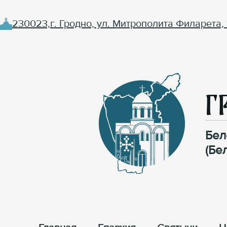
230023,г. Гродно, ул. Митрополита Филарета, 
Г
Бел
(Бе