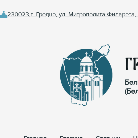
230023,г. Гродно, ул. Митрополита Филарета, 
Г
Бел
(Бе