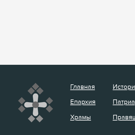
Главная
Истори
Епархия
Патриа
Храмы
Правящ