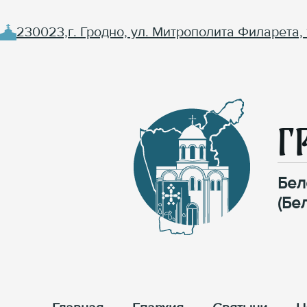
230023,г. Гродно, ул. Митрополита Филарета, 
Г
Бел
(Бе