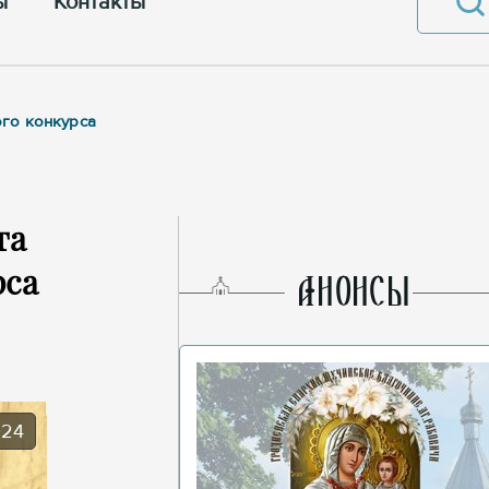
ы
Контакты
ого конкурса
та
рса
AНОНСЫ
024