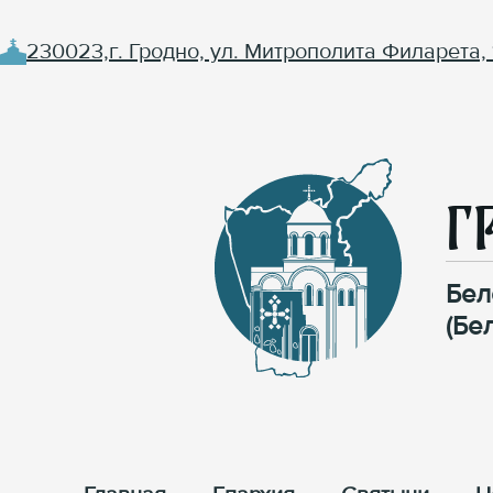
230023,г. Гродно, ул. Митрополита Филарета, 
Г
Бел
(Бе