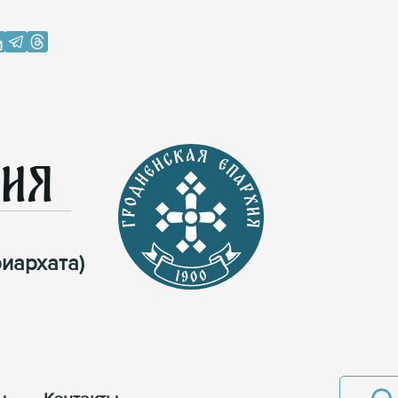
хия
иархата)