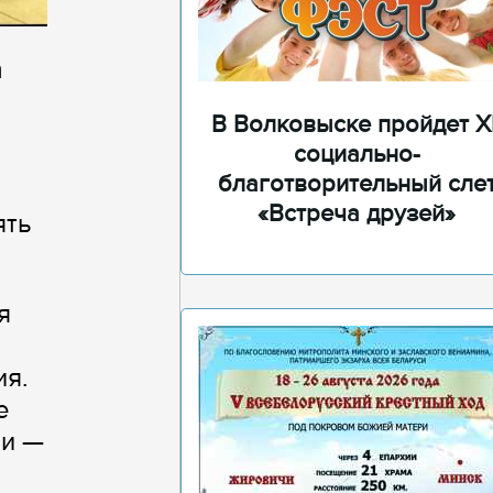
а
В Волковыске пройдет XI
социально-
благотворительный сле
«Встреча друзей»
ять
я
ия.
е
ми —