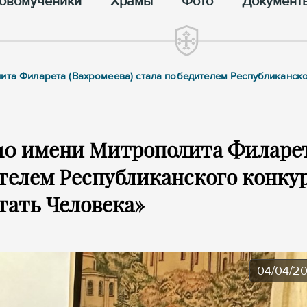
овомученики
Храмы
Фото
Документ
лита Филарета (Вахромеева) стала победителем Республиканск
 10 имени Митрополита Филаре
ителем Республиканского конку
тать Человека»
04/04/2