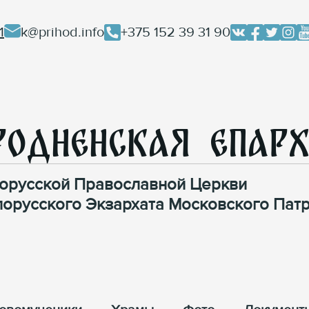
1
k@prihod.info
+375 152 39 31 90
родненская Епар
орусской Православной Церкви
лорусского Экзархата Московского Патр