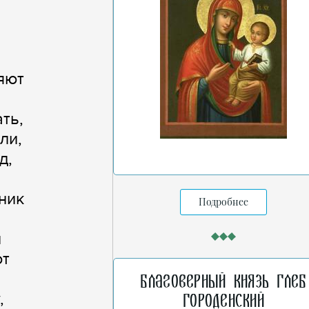
яют
ть,
ли,
д,
ник
Подробнее
й
ют
Благоверный князь Глеб
,
Городенский