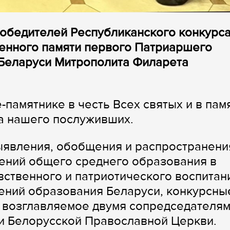
победителей Республиканского конкурс
щенного памяти первого Патриаршего
 Беларуси Митрополита Филарета
памятнике в честь Всех святых и в пам
а нашего послуживших.
ыявления, обобщения и распространени
ений общего среднего образования в
вственного и патриотического воспитан
ений образования Беларуси, конкурсны
 возглавляемое двумя сопредседателя
и Белорусской Православной Церкви.