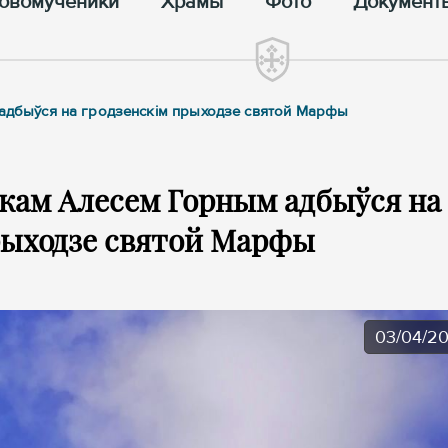
овомученики
Храмы
Фото
Документ
 адбыўся на гродзенскім прыходзе святой Марфы
ыкам Алесем Горным адбыўся на
рыходзе святой Марфы
03/04/2