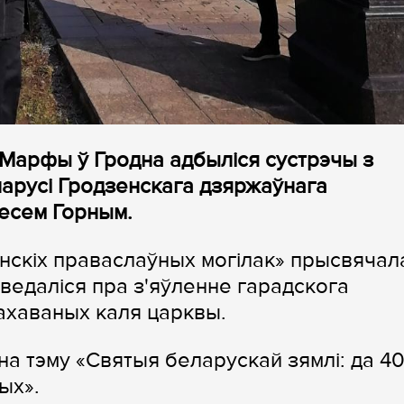
 Марфы ў Гродна адбыліся сустрэчы з
ларусі Гродзенскага дзяржаўнага
лесем Горным.
енскіх праваслаўных могілак» прысвячал
даведаліся пра з'яўленне гарадскога
пахаваных каля царквы.
на тэму «Святыя беларускай зямлі: да 40
ых».