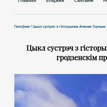
Главная
Епархия
Cвятыни
Н
Галоўная / Цыкл сустрэч з гісторыкам Алесем Горным
Цыкл сустрэч з гістор
гродзенскім п