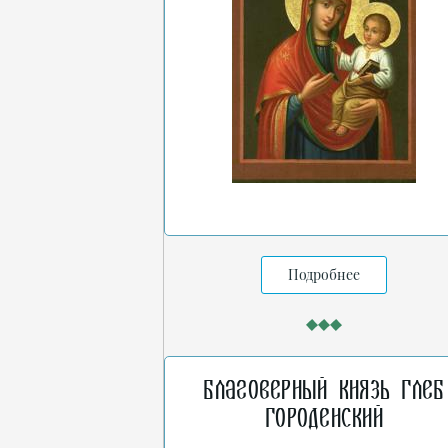
Подробнее
Благоверный князь Глеб
Городенский