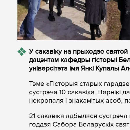
У сакавіку на прыходзе святой
дацэнтам кафедры гісторыі Бе
універсітэта імя Янкі Купалы А
Тэме «Гісторыя старых гарадз
сустрэча 10 сакавіка. Вернікі 
некропаля і знакамітых асоб, 
21 сакавіка адбылася сустрэча 
годдзя Сабора Беларускіх свят