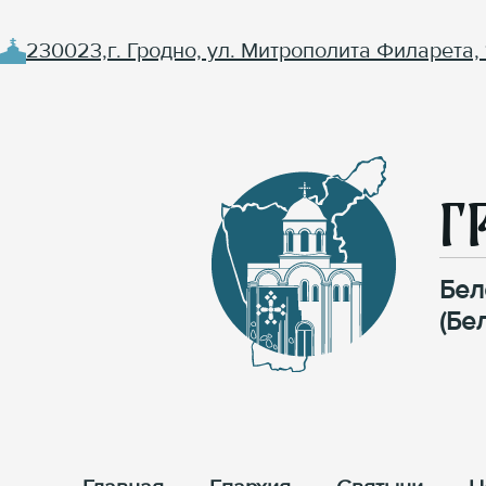
230023,г. Гродно, ул. Митрополита Филарета, 
Г
Бел
(Бе