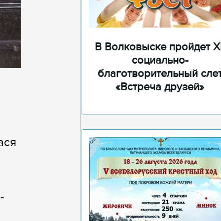
В Волковыске пройдет XI
социально-
благотворительный сле
«Встреча друзей»
ася
-