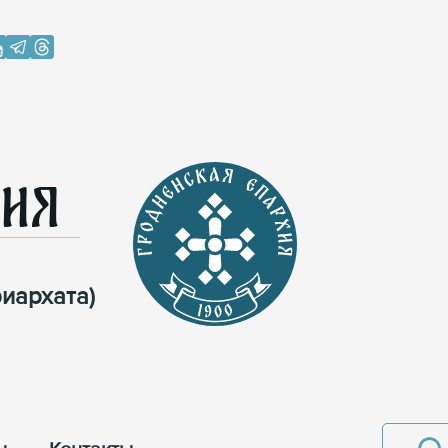
хия
иархата)