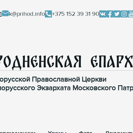
1
k@prihod.info
+375 152 39 31 90
родненская Епар
орусской Православной Церкви
лорусского Экзархата Московского Патр