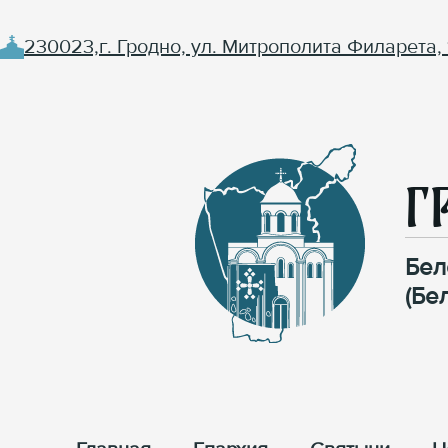
230023,г. Гродно, ул. Митрополита Филарета, 
Г
Бел
(Бе