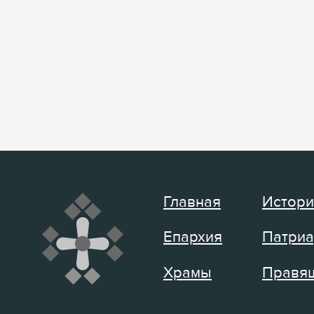
Главная
Истори
Епархия
Патриа
Храмы
Правящ