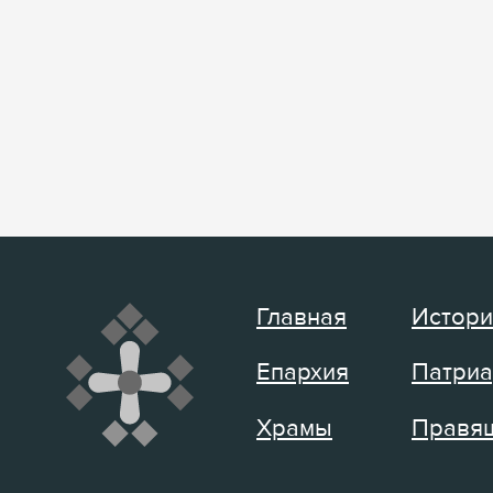
Главная
Истори
Епархия
Патриа
Храмы
Правящ