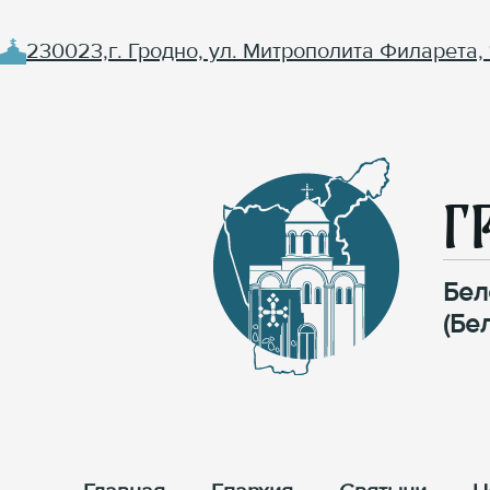
230023,г. Гродно, ул. Митрополита Филарета, 
Г
Бел
(Бе