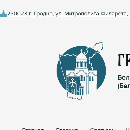
230023,г. Гродно, ул. Митрополита Филарета, 
Г
Бел
(Бе