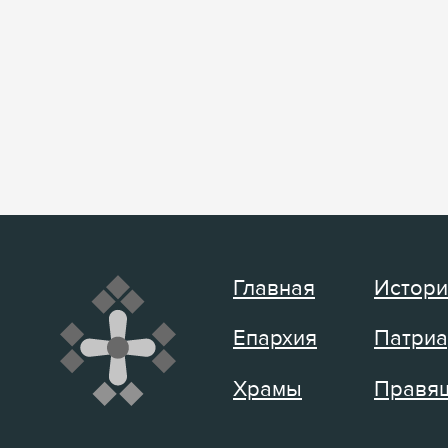
Главная
Истори
Епархия
Патриа
Храмы
Правящ