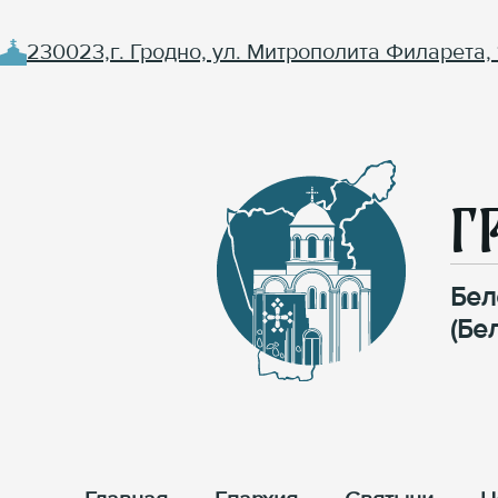
230023,г. Гродно, ул. Митрополита Филарета, 
Г
Бел
(Бе