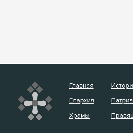
Главная
Истори
Епархия
Патриа
Храмы
Правящ