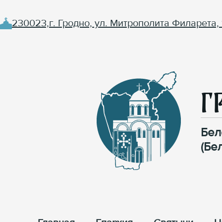
230023,г. Гродно, ул. Митрополита Филарета, 
Г
Бел
(Бе