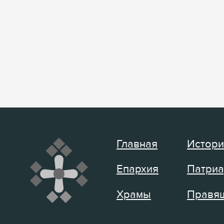
Главная
Истори
Епархия
Патриа
Храмы
Правящ