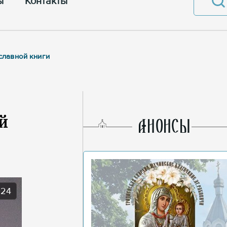
ы
Контакты
славной книги
й
AНОНСЫ
024