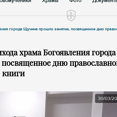
овомученики
Храмы
Фото
Документ
ления города Щучина прошло занятие, посвященное дню право
хода храма Богоявления города
 посвященное дню православно
книги
30/03/2