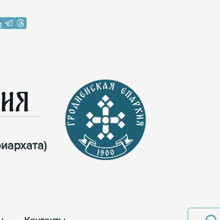
хия
иархата)