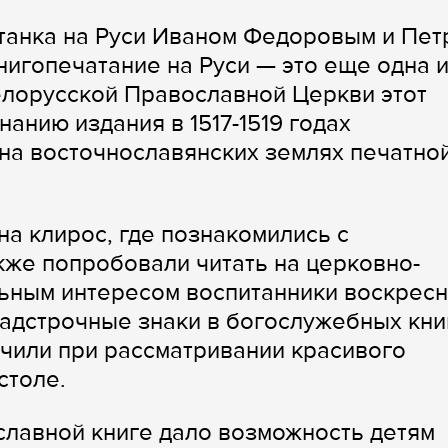
станка на Руси Иваном Федоровым и Пет
нигопечатание на Руси — это еще одна 
Белорусской Православной Церкви этот
анию издания в 1517-1519 годах
на восточнославянских землях печатно
на клирос, где познакомились с
кже попробовали читать на церковно-
льным интересом воспитанники воскрес
надстрочные знаки в богослужебных кни
чили при рассматривании красивого
остоле.
славной книге дало возможность детям