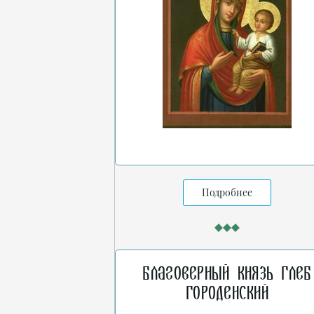
Подробнее
Благоверный князь Глеб
Городенский