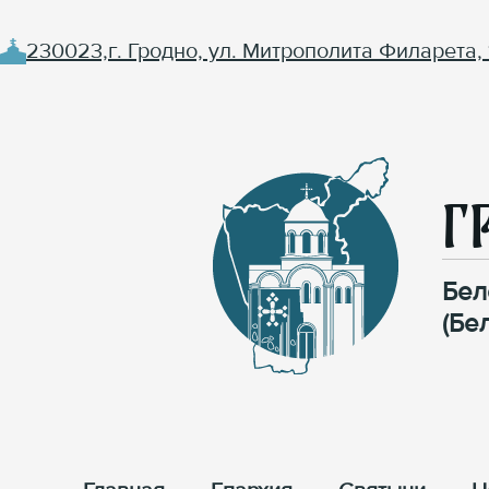
230023,г. Гродно, ул. Митрополита Филарета, 
Г
Бел
(Бе