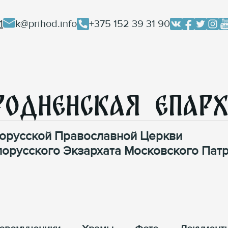
1
k@prihod.info
+375 152 39 31 90
родненская Епар
орусской Православной Церкви
лорусского Экзархата Московского Патр