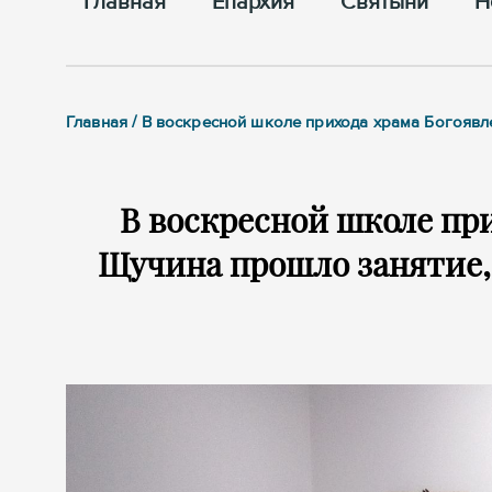
Главная
Епархия
Cвятыни
Н
Главная / В воскресной школе прихода храма Богояв
В воскресной школе при
Щучина прошло занятие,