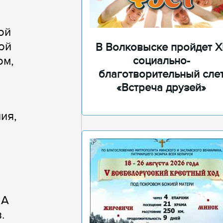
ой
ой
В Волковыске пройдет XI
ом,
социально-
благотворительный сле
«Встреча друзей»
ия,
 А
.