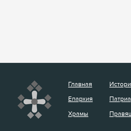
Главная
Истори
Епархия
Патриа
Храмы
Правящ