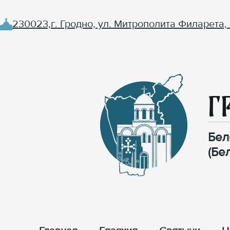
230023,г. Гродно, ул. Митрополита Филарета, 
Г
Бел
(Бе