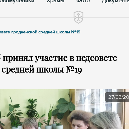
овомученики
Храмы
Фото
Документ
совете гродненской средней школы №19
 принял участие в педсовете
 средней школы №19
27/03/2