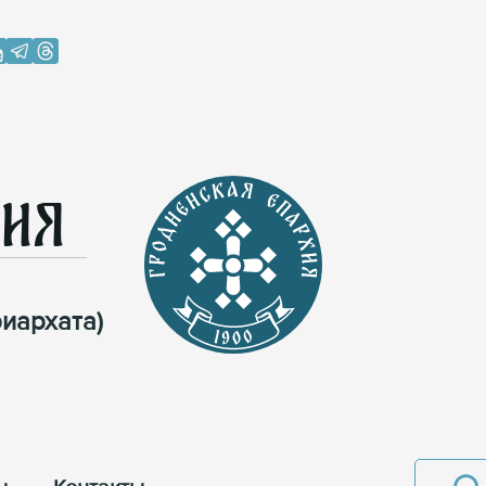
хия
иархата)