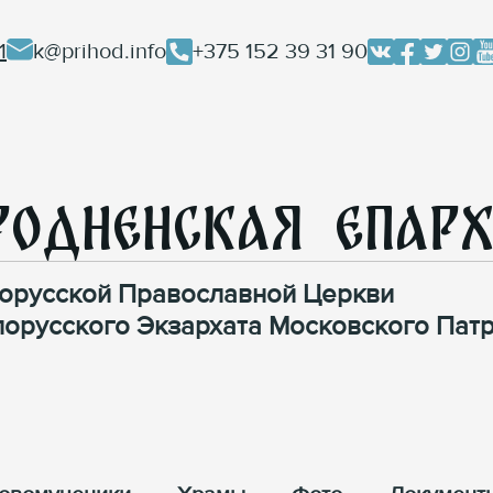
1
k@prihod.info
+375 152 39 31 90
родненская Епар
орусской Православной Церкви
лорусского Экзархата Московского Патр