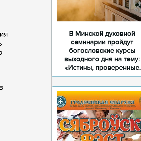
В Минской духовной
ния
семинарии пройдут
ь
богословские курсы
о
выходного дня на тему:
«Истины, проверенные
временем»
в