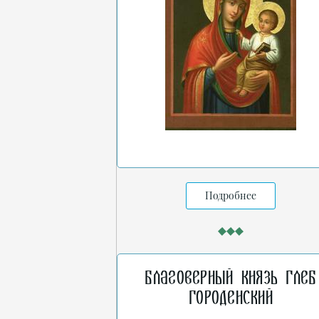
Подробнее
Благоверный князь Глеб
Городенский