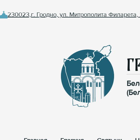
230023,г. Гродно, ул. Митрополита Филарета, 
Г
Бел
(Бе