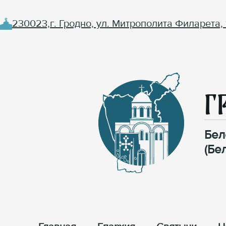
230023,г. Гродно, ул. Митрополита Филарета, 
Г
Бел
(Бе