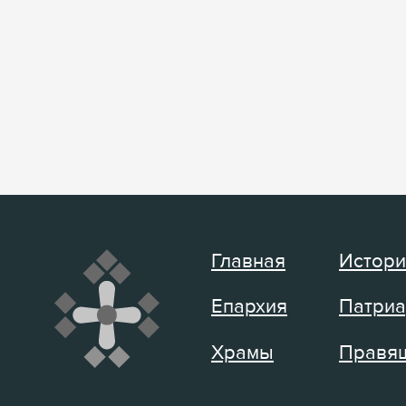
Главная
Истори
Епархия
Патриа
Храмы
Правящ