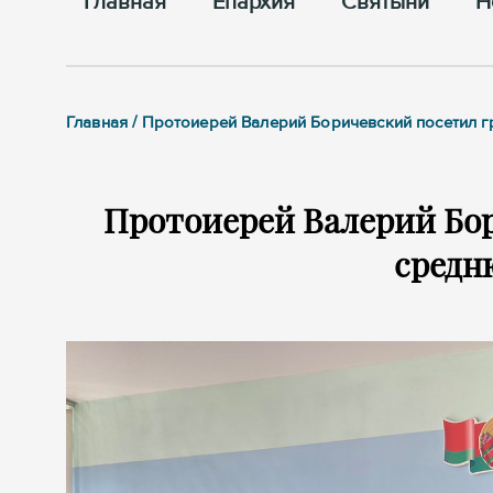
Главная
Епархия
Cвятыни
Н
Главная / Протоиерей Валерий Боричевский посетил
Протоиерей Валерий Бо
средн