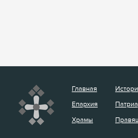
Главная
Истори
Епархия
Патриа
Храмы
Правящ