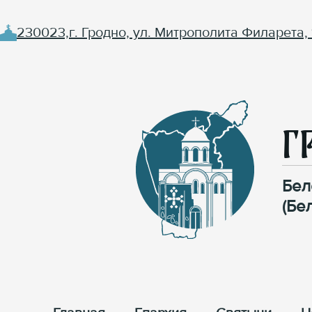
230023,г. Гродно, ул. Митрополита Филарета, 
Г
Бел
(Бе