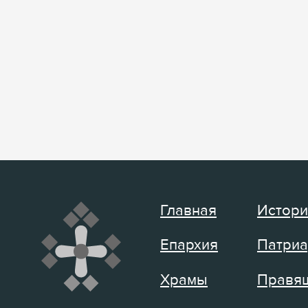
Главная
Истори
Епархия
Патриа
Храмы
Правящ