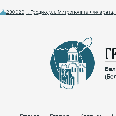
230023,г. Гродно, ул. Митрополита Филарета, 
Г
Бел
(Бе