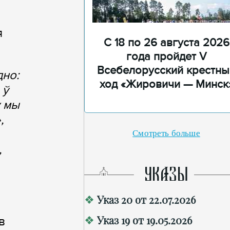
я
С 18 по 26 августа 2026
года пройдет V
Всебелорусский крестны
дно:
ход «Жировичи — Минск
 ў
у мы
,
Смотреть больше
,
УКАЗЫ
Указ 20 от 22.07.2026
Указ 19 от 19.05.2026
в