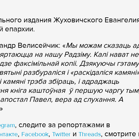
льного издания Жуховичского Евангели
й епархии.
андр Велисейчик: «
Мы можам сказаць а
яртаюцца на нашу Радзіму. Калі нават не
дзе факсімільнай копіі. Дзякуючы гэтам
вятыні разбураліся і «раскідаліся камяні»
і камяні трэба збіраць, і адраджаць
ня кніга каштоўная ў першую чаргу тым
 апостал Павел, вера ад слухання. А
»
, следите за репортажами в
egram
,
,
и
, смотрите 
нтакте
Facebook
Twitter
Threads