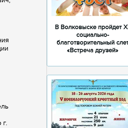
вич,
В Волковыске пройдет XI
социально-
ния
благотворительный сле
ции
«Встреча друзей»
ель
 г.