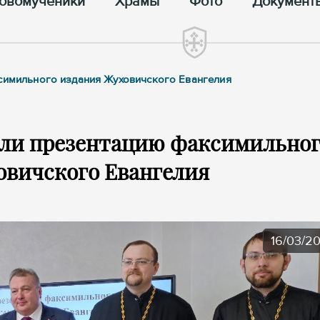
овомученики
Храмы
Фото
Документ
ксимильного издания Жуховичского Евангелия
или презентацию факсимильно
овичского Евангелия
16/03/2