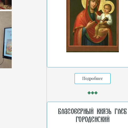
Подробнее
Благоверный князь Глеб
Городенский