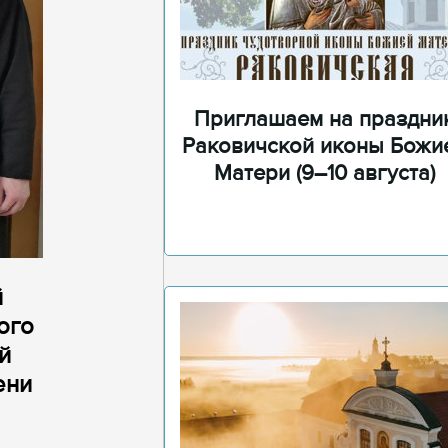
Приглашаем на праздни
Раковичской иконы Божи
Матери (9–10 августа)
й
ого
й
ени