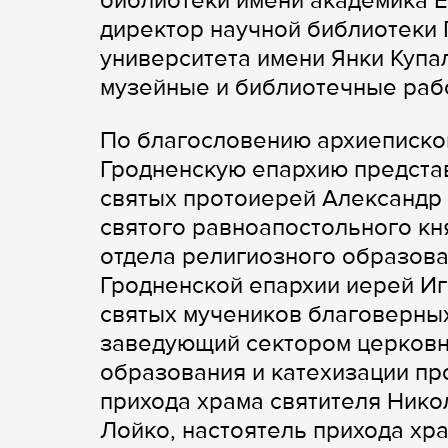
библиотеки имени академика Е
директор научной библиотеки 
университета имени Янки Купа
музейные и библиотечные раб
По благословению архиеписко
Гродненскую епархию представ
святых протоиерей Александр 
святого равноапостольного кн
отдела религиозного образова
Гродненской епархии иерей Иг
святых мучеников благоверных 
заведующий сектором церковн
образования и катехизации пр
прихода храма святителя Нико
Лойко, настоятель прихода хр