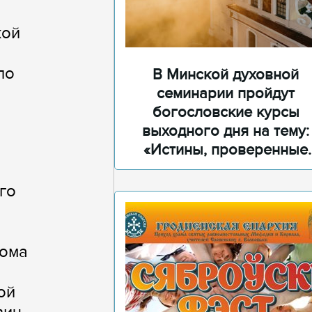
кой
по
В Минской духовной
семинарии пройдут
богословские курсы
выходного дня на тему:
«Истины, проверенные
временем»
го
кома
ой