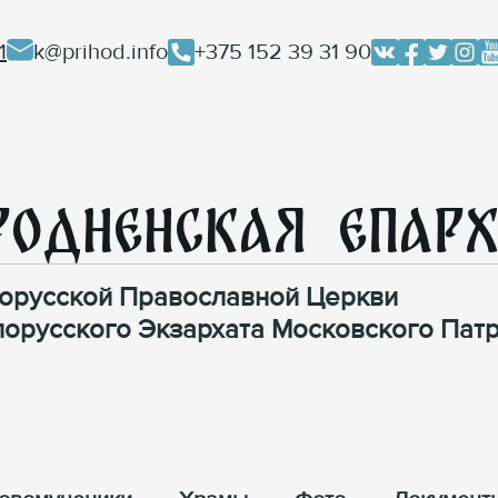
1
k@prihod.info
+375 152 39 31 90
родненская Епар
орусской Православной Церкви
лорусского Экзархата Московского Патр