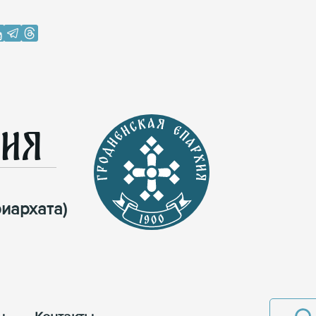
хия
иархата)