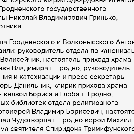
.Ф. Карского Мария Эдвардовна Игнато
Гродненского государственного
лы Николай Владимирович Гринько,
отники.
па Гродненского и Волковысского Анто
или: руководитель отдела по канониза
Велисейчик, настоятель прихода храма
язя Владимира г. Гродно; руководитель
ния и катехизации и пресс-секретарь
орь Данильчик, клирик прихода храма
князей Бориса и Глеба г. Гродно;
ых библиотек отдела религиозного
отоиерей Владимир Борисевич, настоят
лая Чудотворца г. Гродно иерей Михаил
ама святителя Спиридона Тримифунского