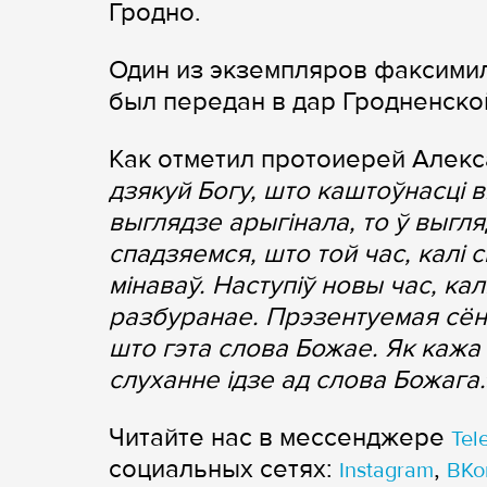
Гродно.
Один из экземпляров факсими
был передан в дар Гродненско
Как отметил протоиерей Алекс
дзякуй Богу, што каштоўнасці в
выглядзе арыгінала, то ў выгля
спадзяемся, што той час, калі с
мінаваў. Наступіў новы час, кал
разбуранае. Прэзентуемая сён
што гэта слова Божае. Як кажа
слуханне ідзе ад слова Божага.
Читайте нас в мессенджере
Tel
cоциальных сетях:
,
Instagram
ВКо