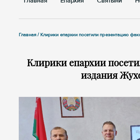
Главная
Епархия
Cвятыни
Н
Главная / Клирики епархии посетили презентацию фа
Клирики епархии посет
издания Жух