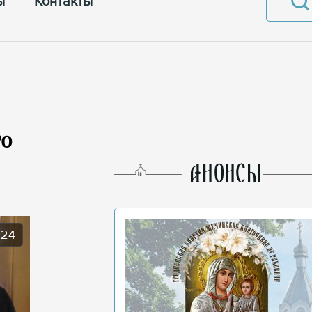
ы
Контакты
го
AНОНСЫ
024