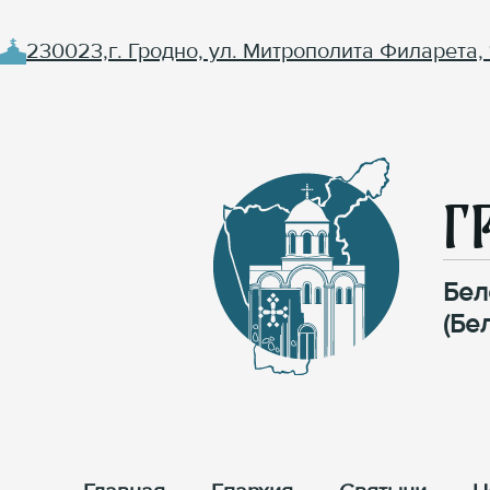
230023,г. Гродно, ул. Митрополита Филарета, 
Г
Бел
(Бе