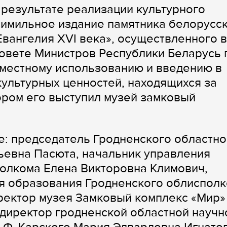
результате реализации культурного
симильное издание памятника белорусс
Евангелия XVI века», осуществленного в
овете Министров Республики Беларусь 
местному использованию и введению в
культурных ценностей, находящихся за
ором его выступил музей замковый
е: председатель Гродненского областно
ьевна Пасюта, начальник управления
олкома Елена Викторовна Климович,
ия образования Гродненского облиспол
ректор музея Замковый комплекс «Мир»
директор гродненской областной научн