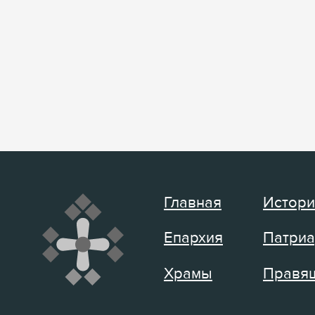
Главная
Истори
Епархия
Патриа
Храмы
Правящ