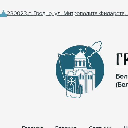
230023,г. Гродно, ул. Митрополита Филарета, 
Г
Бел
(Бе