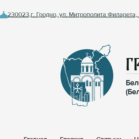
230023,г. Гродно, ул. Митрополита Филарета, 
Г
Бел
(Бе