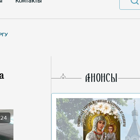
ы
Контакты
ГРГУ
а
AНОНСЫ
024