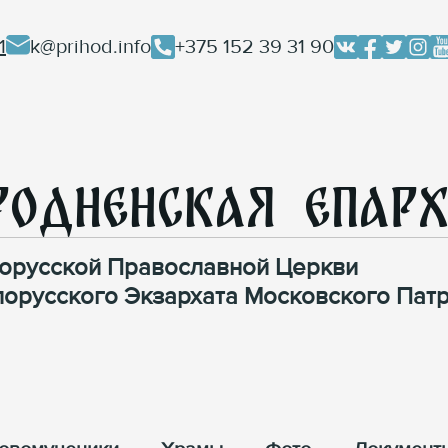
1
k@prihod.info
+375 152 39 31 90
родненская Епар
орусской Православной Церкви
лорусского Экзархата Московского Патр