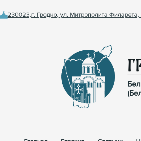
230023,г. Гродно, ул. Митрополита Филарета, 
Г
Бел
(Бе