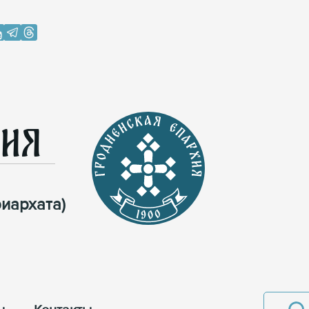
хия
иархата)