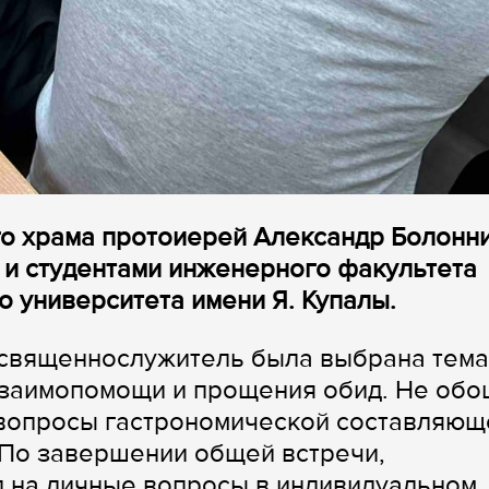
го храма протоиерей Александр Болонн
 и студентами инженерного факультета
о университета имени Я. Купалы.
 священнослужитель была выбрана тема
заимопомощи и прощения обид. Не обо
 вопросы гастрономической составляющ
 По завершении общей встречи,
л на личные вопросы в индивидуальном