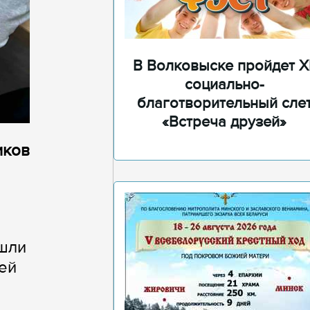
В Волковыске пройдет XI
социально-
благотворительный сле
«Встреча друзей»
иков
шли
ей