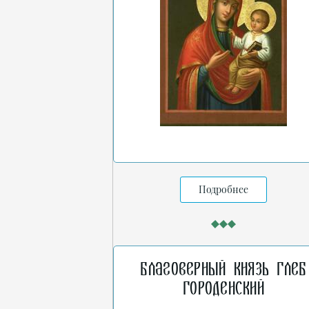
Подробнее
Благоверный князь Глеб
Городенский