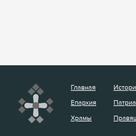
Главная
Истори
Епархия
Патриа
Храмы
Правящ