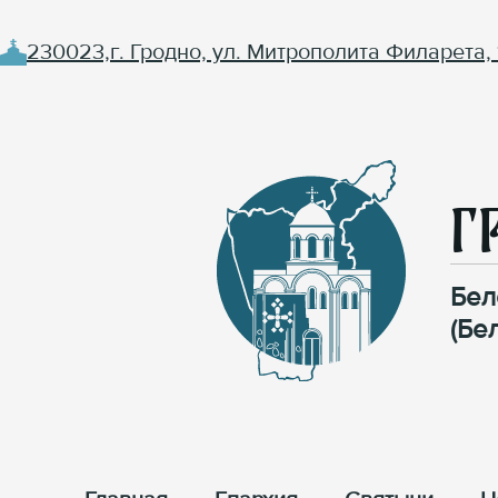
230023,г. Гродно, ул. Митрополита Филарета, 
Г
Бел
(Бе