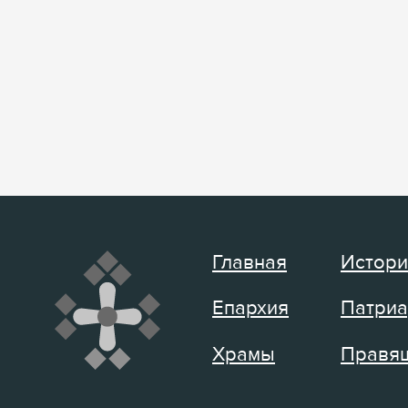
Главная
Истори
Епархия
Патриа
Храмы
Правящ