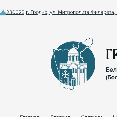
230023,г. Гродно, ул. Митрополита Филарета, 
Г
Бел
(Бе