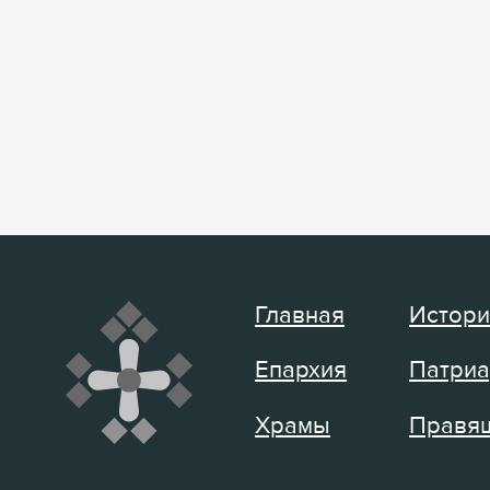
Главная
Истори
Епархия
Патриа
Храмы
Правящ