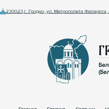
230023,г. Гродно, ул. Митрополита Филарета, 
Г
Бел
(Бе