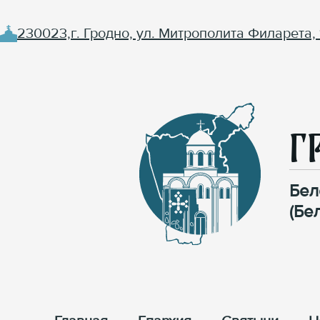
230023,г. Гродно, ул. Митрополита Филарета, 
Г
Бел
(Бе