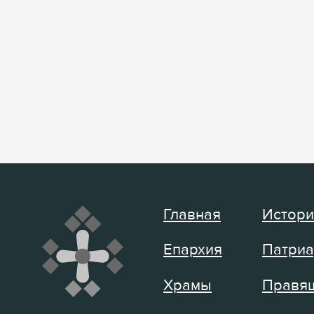
Главная
Истори
Епархия
Патриа
Храмы
Правящ