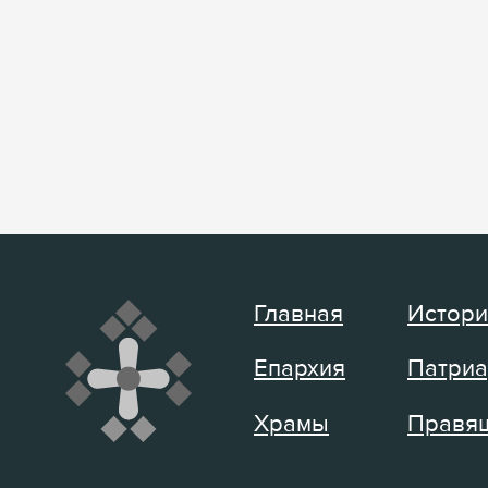
Главная
Истори
Епархия
Патриа
Храмы
Правящ