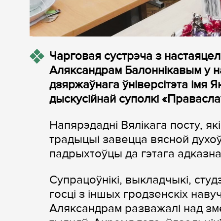
Чарговая сустрэча з настаяце
Аляксандрам Балоннікавым у н
дзяржаўнага ўніверсітэта імя Я
дыскусійнай суполкі «Правасла
Напярэдадні Вялікага посту, як
традыцыі завецца вясной духоў
падрыхтоўцы да гэтага адказна
Супрацоўнікі, выкладчыкі, студ
госці з іншых гродзенскіх наву
Аляксандрам разважалі над зм