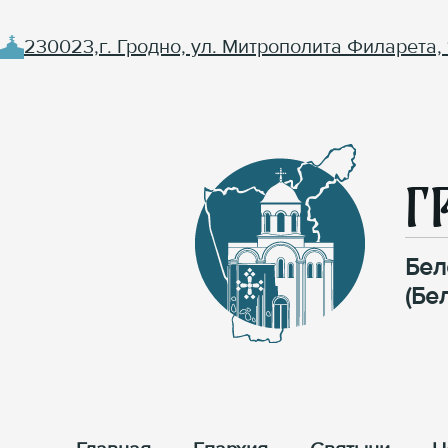
230023,г. Гродно, ул. Митрополита Филарета, 
Г
Бел
(Бе