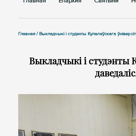
Главная
Епархия
Cвятыни
Н
Главная / Выкладчыкі і студэнты Купалаўскага ўніверсі
Выкладчыкі і студэнты К
даведаліс