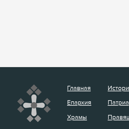
Главная
Истори
Епархия
Патриа
Храмы
Правящ