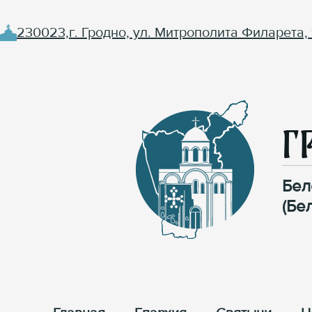
230023,г. Гродно, ул. Митрополита Филарета, 
Г
Бел
(Бе