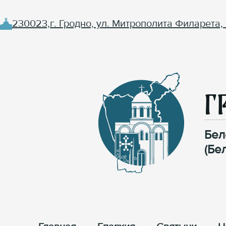
230023,г. Гродно, ул. Митрополита Филарета, 
Г
Бел
(Бе