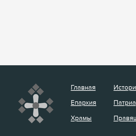
Главная
Истори
Епархия
Патриа
Храмы
Правящ