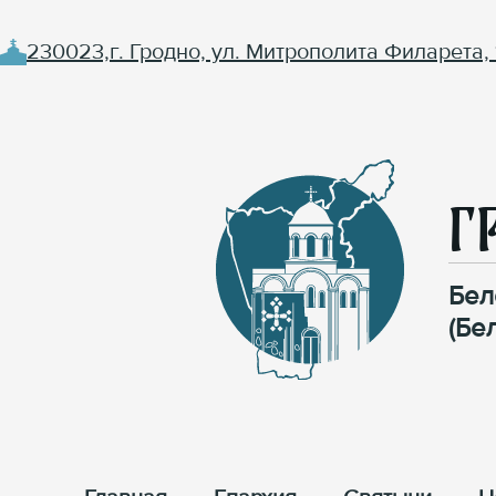
230023,г. Гродно, ул. Митрополита Филарета, 
Г
Бел
(Бе