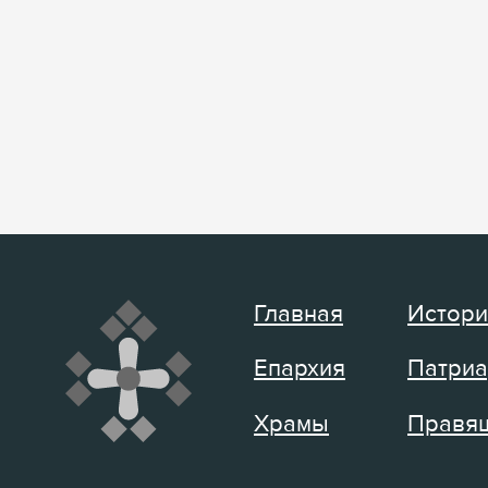
Главная
Истори
Епархия
Патриа
Храмы
Правящ