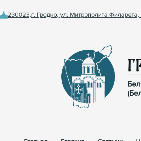
230023,г. Гродно, ул. Митрополита Филарета, 
Г
Бел
(Бе