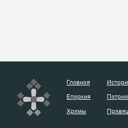
Главная
Истори
Епархия
Патриа
Храмы
Правящ