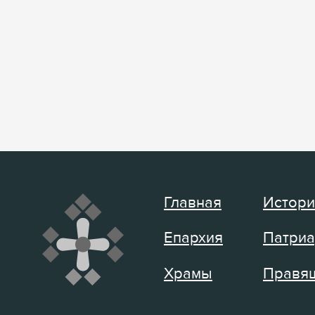
Главная
Истори
Епархия
Патриа
Храмы
Правящ