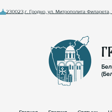
230023,г. Гродно, ул. Митрополита Филарета, 
Г
Бел
(Бе