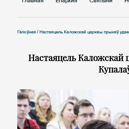
Главная
Епархия
Cвятыни
Н
Галоўная / Настаяцель Каложскай царквы прыняў удзел
Настаяцель Каложскай ц
Купала