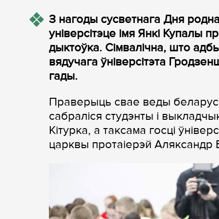
З нагоды сусветнага Дня родн
універсітэце імя Янкі Купалы 
дыктоўка. Сімвалічна, што адб
вядучага ўніверсітэта Гродзен
гады.
Праверыць свае веды беларуск
сабраліся студэнты і выкладчы
Кітурка, а таксама госці ўніве
царквы протаіерэй Аляксандр 