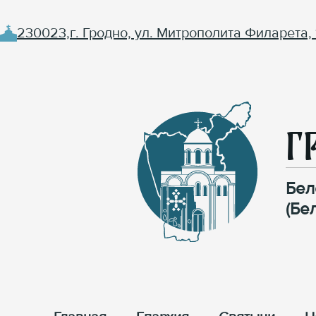
230023,г. Гродно, ул. Митрополита Филарета, 
Г
Бел
(Бе