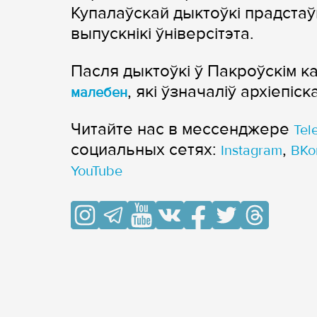
Купалаўскай дыктоўкі прадстаў
выпускнікі ўніверсітэта.
Пасля дыктоўкі ў Пакроўскім 
, які ўзначаліў архіепіс
малебен
Читайте нас в мессенджере
Tel
cоциальных сетях:
,
Instagram
ВКо
YouTube