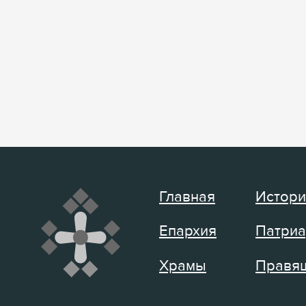
Главная
Истори
Епархия
Патриа
Храмы
Правящ