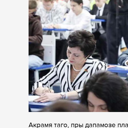
Акрамя таго, пры дапамозе пл