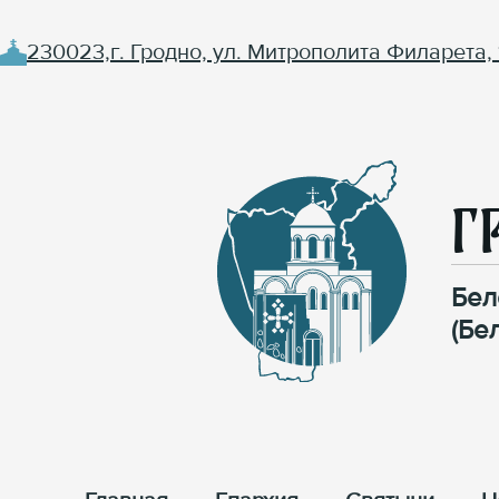
230023,г. Гродно, ул. Митрополита Филарета, 
Г
Бел
(Бе