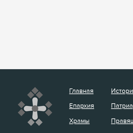
Главная
Истори
Епархия
Патриа
Храмы
Правящ