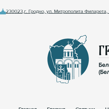
230023,г. Гродно, ул. Митрополита Филарета, 
Г
Бел
(Бе