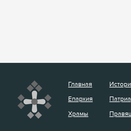
Главная
Истори
Епархия
Патриа
Храмы
Правящ