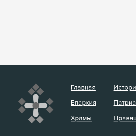
Главная
Истори
Епархия
Патриа
Храмы
Правящ