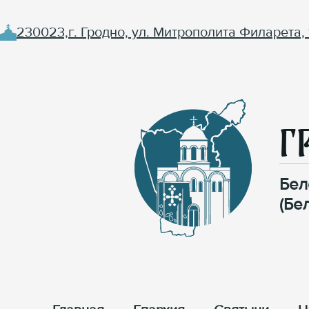
230023,г. Гродно, ул. Митрополита Филарета, 
Г
Бел
(Бе