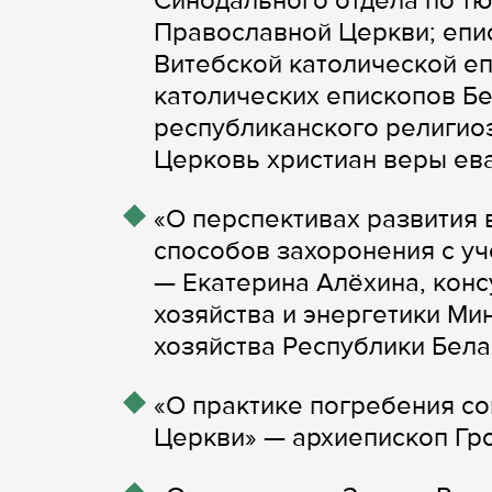
Синодального отдела по т
Православной Церкви; епи
Витебской католической е
католических епископов Бе
республиканского религио
Церковь христиан веры ева
«О перспективах развития 
способов захоронения с у
— Екатерина Алёхина, конс
хозяйства и энергетики М
хозяйства Республики Бела
«О практике погребения с
Церкви» — архиепископ Гр