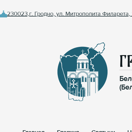
230023,г. Гродно, ул. Митрополита Филарета, 
Г
Бел
(Бе