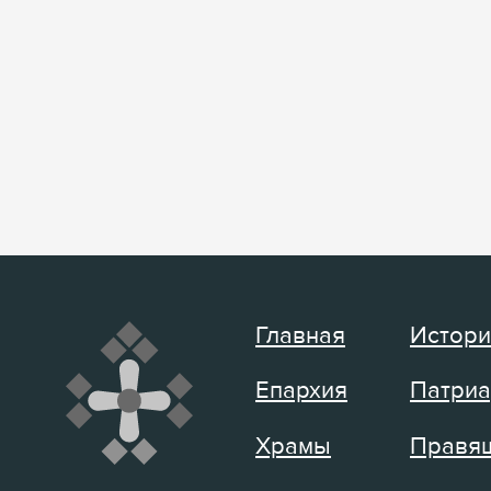
Главная
Истори
Епархия
Патриа
Храмы
Правящ