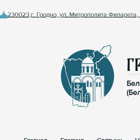
230023,г. Гродно, ул. Митрополита Филарета, 
Г
Бел
(Бе