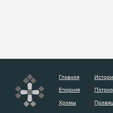
Главная
Истори
Епархия
Патриа
Храмы
Правящ