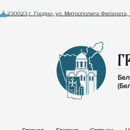
230023,г. Гродно, ул. Митрополита Филарета, 
Г
Бел
(Бе