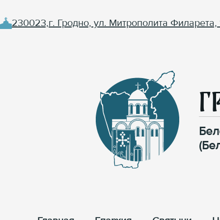
230023,г. Гродно, ул. Митрополита Филарета, 
Г
Бел
(Бе