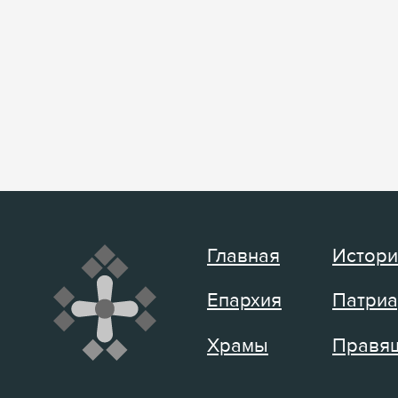
Главная
Истори
Епархия
Патриа
Храмы
Правящ