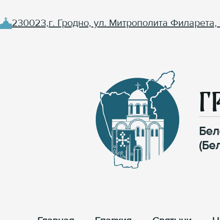
230023,г. Гродно, ул. Митрополита Филарета, 
Г
Бел
(Бе