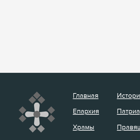
Главная
Истори
Епархия
Патриа
Храмы
Правящ