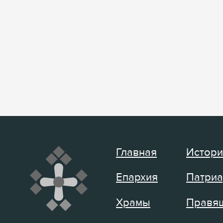
Главная
Истори
Епархия
Патриа
Храмы
Правящ