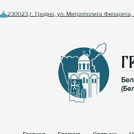
230023,г. Гродно, ул. Митрополита Филарета, 
Г
Бел
(Бе