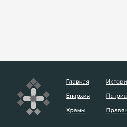
Главная
Истори
Епархия
Патриа
Храмы
Правящ