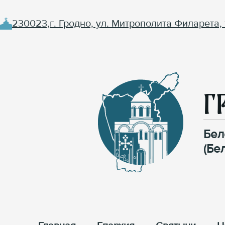
230023,г. Гродно, ул. Митрополита Филарета, 
Г
Бел
(Бе