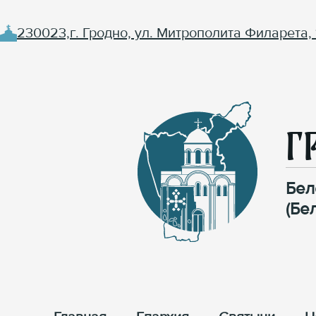
230023,г. Гродно, ул. Митрополита Филарета, 
Г
Бел
(Бе