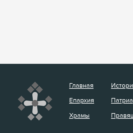
Главная
Истори
Епархия
Патриа
Храмы
Правящ