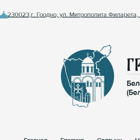
230023,г. Гродно, ул. Митрополита Филарета, 
Г
Бел
(Бе