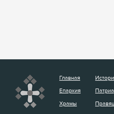
Главная
Истори
Епархия
Патриа
Храмы
Правящ