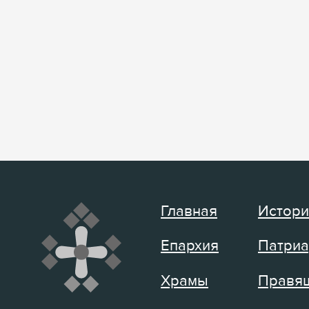
Главная
Истори
Епархия
Патриа
Храмы
Правящ