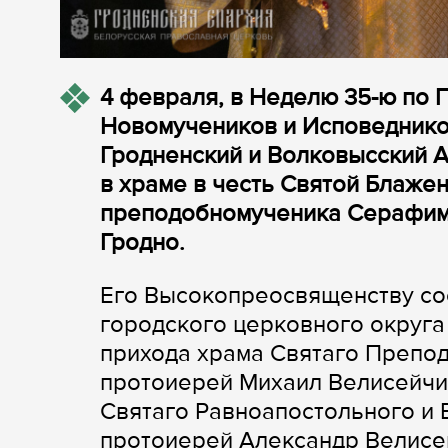
4 февраля, в Неделю 35-ю по 
Новомучеников и Исповеднико
Гродненский и Волковысский 
в храме в честь Святой Блаже
преподобномученика Серафима
Гродно.
Его Высокопреосвященству со
городского церковного округа
прихода храма Святаго Преп
протоиерей Михаил Велисейчик
Святаго Равноапостольного и 
протоиерей Александр Велисей