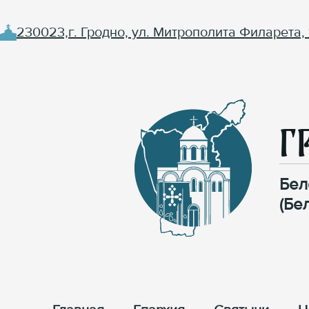
230023,г. Гродно, ул. Митрополита Филарета, 
Г
Бел
(Бе