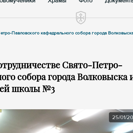
овомученики
Храмы
Фото
Документ
-Петро-Павловского кафедрального собора города Волковыска
сотрудничестве Свято-Петро-
ого собора города Волковыска 
ней школы №3
25/01/2