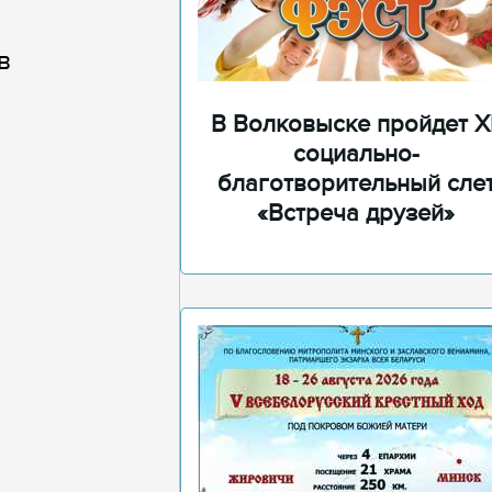
в
В Волковыске пройдет XI
социально-
благотворительный сле
«Встреча друзей»