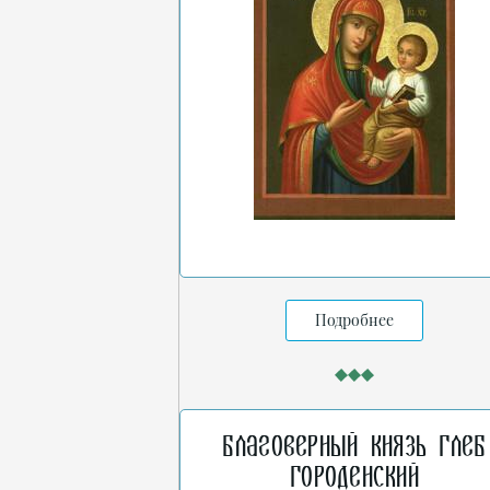
Подробнее
Благоверный князь Глеб
Городенский