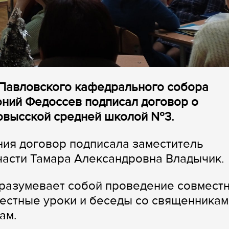
-Павловского кафедрального собора
оний Федоссев подписал договор о
ковысской средней школой №3.
ния договор подписала заместитель
части Тамара Александровна Владычик.
дразумевает собой проведение совмест
местные уроки и беседы со священникам
ам.