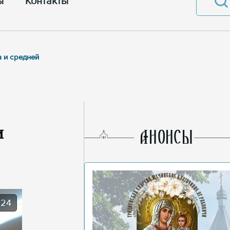
ы
Контакты
 и средней
и
AНОНСЫ
024