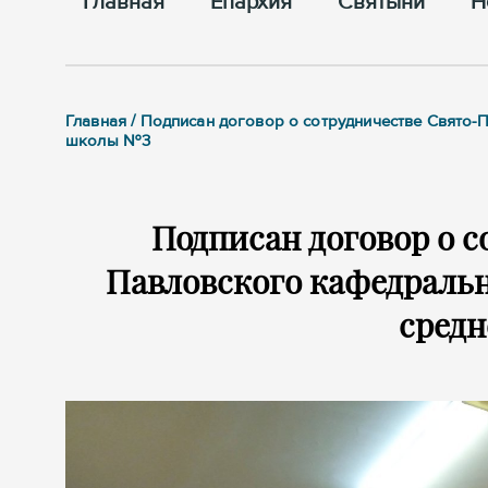
Главная
Епархия
Cвятыни
Н
Главная / Подписан договор о сотрудничестве Свято
школы №3
Подписан договор о 
Павловского кафедральн
сред