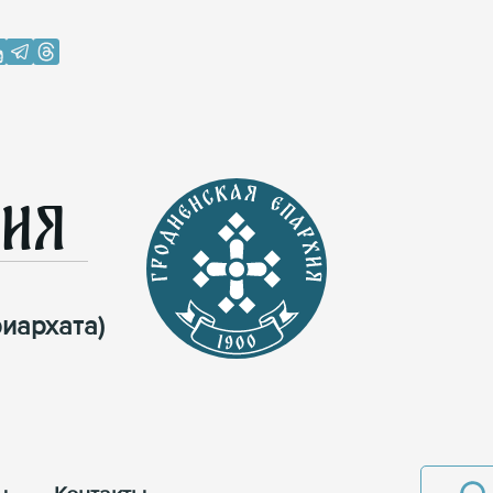
хия
иархата)