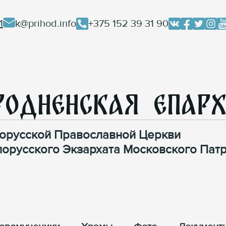
1
k@prihod.info
+375 152 39 31 90
родненская Епар
орусской Православной Церкви
лорусского Экзархата Московского Патр