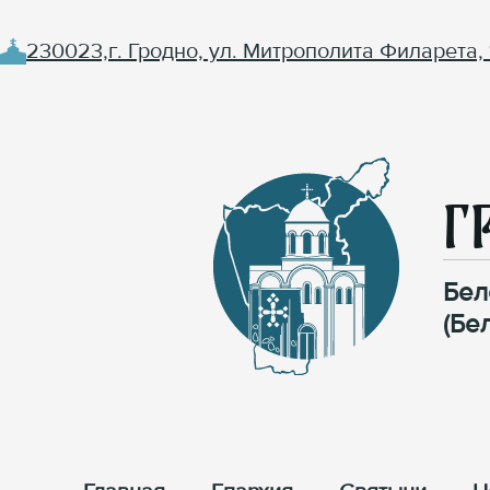
230023,г. Гродно, ул. Митрополита Филарета, 
Г
Бел
(Бе