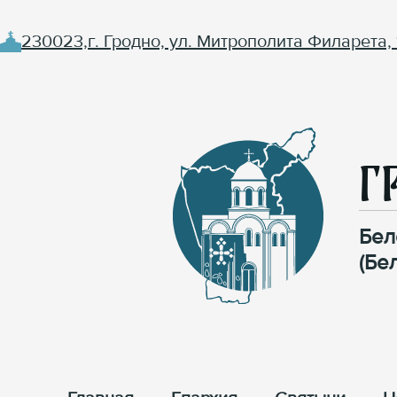
230023,г. Гродно, ул. Митрополита Филарета, 
Г
Бел
(Бе