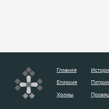
Главная
Истори
Епархия
Патриа
Храмы
Правящ