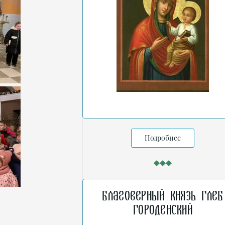
Подробнее
Благоверный князь Глеб
Городенский