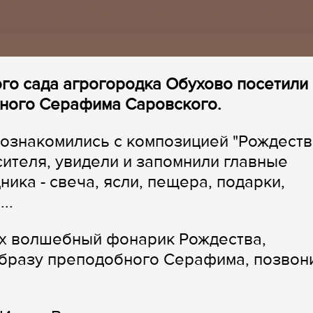
ого сада агрогородка Обухово посетили
бного Серафима Саровского.
познакомились с композицией "Рождества
ителя, увидели и запомнили главные
ка - свеча, ясли, пещера, подарки,
..
ах волшебный фонарик Рождества,
образу преподобного Серафима, позвон