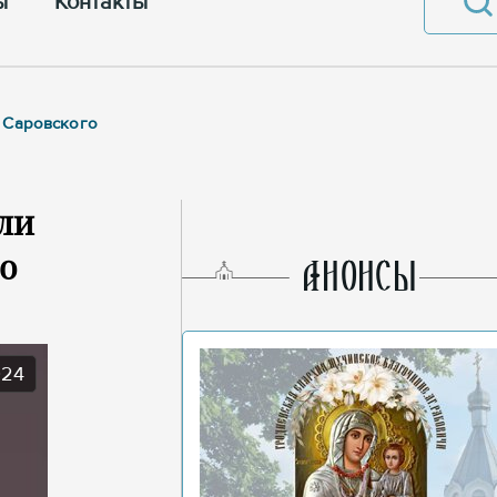
ы
Контакты
а Саровского
ли
о
AНОНСЫ
024