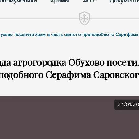
овомученики
Храмы
Фото
Документ
Обухово посетили храм в часть святого преподобного Серафим
да агрогородка Обухово посети
еподобного Серафима Саровског
24/01/2