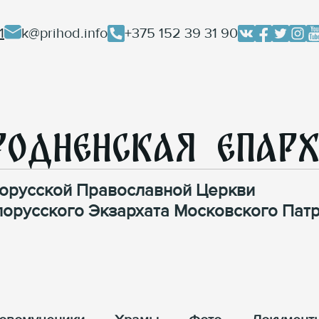
1
k@prihod.info
+375 152 39 31 90
родненская Епар
орусской Православной Церкви
лорусского Экзархата Московского Патр