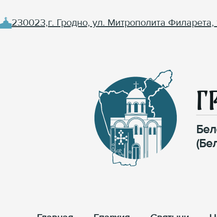
230023,г. Гродно, ул. Митрополита Филарета, 
Г
Бел
(Бе