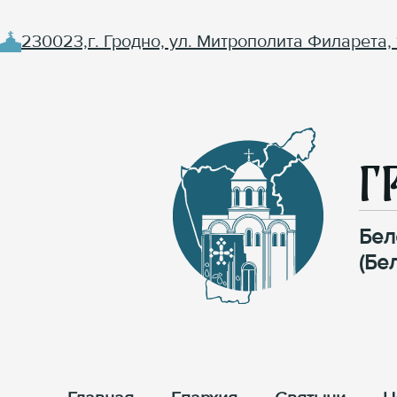
230023,г. Гродно, ул. Митрополита Филарета, 
Г
Бел
(Бе