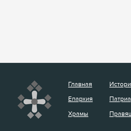
Главная
Истори
Епархия
Патриа
Храмы
Правящ