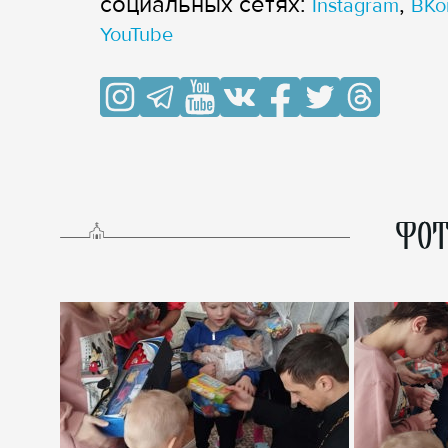
cоциальных сетях:
,
Instagram
ВКо
YouTube
ФОТ