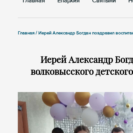
Главная
Епархия
Cвятыни
Н
Главная / Иерей Александр Богдан поздравил воспит
Иерей Александр Бог
волковысского детског