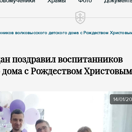
овомученики
Храмы
Фото
Документ
анников волковысского детского дома с Рождеством Христовы
дан поздравил воспитанников
о дома с Рождеством Христовым
14/01/2