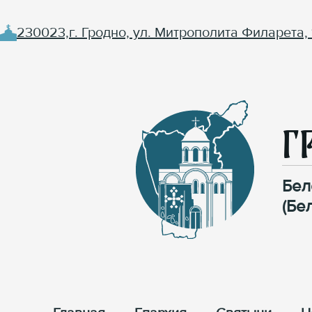
230023,г. Гродно, ул. Митрополита Филарета, 
Г
Бел
(Бе