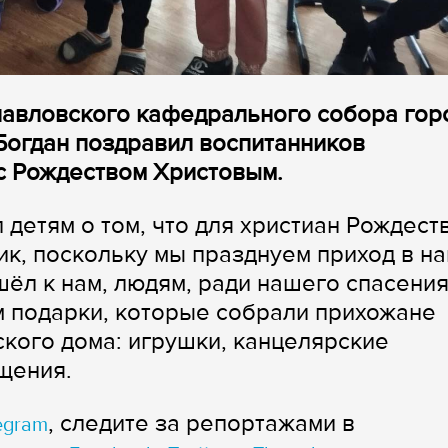
павловского кафедрального собора гор
Богдан поздравил воспитанников
с Рождеством Христовым.
детям о том, что для христиан Рождест
ик, поскольку мы празднуем приход в н
ёл к нам, людям, ради нашего спасения
м подарки, которые собрали прихожане
ского дома: игрушки, канцелярские
щения.
, следите за репортажами в
egram