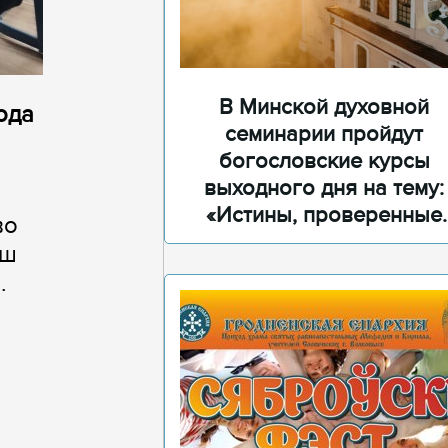
В Минской духовной
ода
семинарии пройдут
богословские курсы
выходного дня на тему:
«Истины, проверенные
во
временем»
аш
.