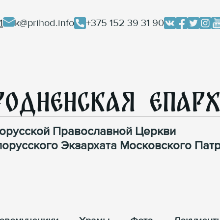
1
k@prihod.info
+375 152 39 31 90
родненская Епар
орусской Православной Церкви
лорусского Экзархата Московского Патр