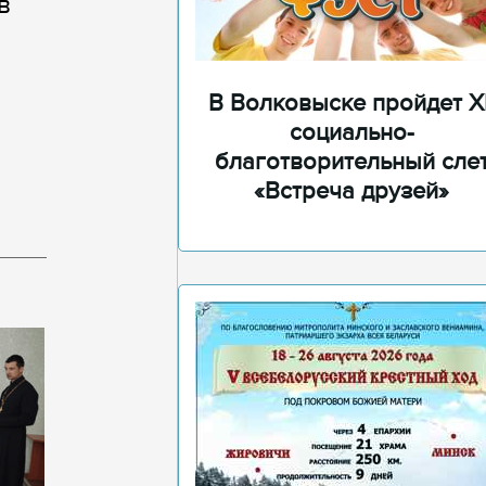
в
В Волковыске пройдет XI
социально-
благотворительный сле
«Встреча друзей»