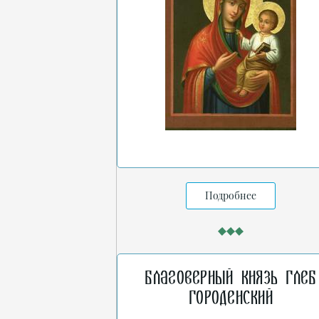
Подробнее
Благоверный князь Глеб
Городенский