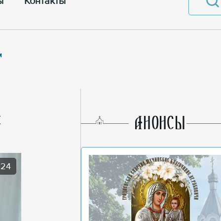
ы
Контакты
м
AНОНСЫ
024