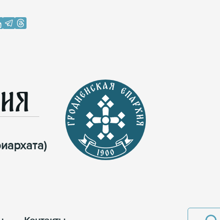
хия
иархата)